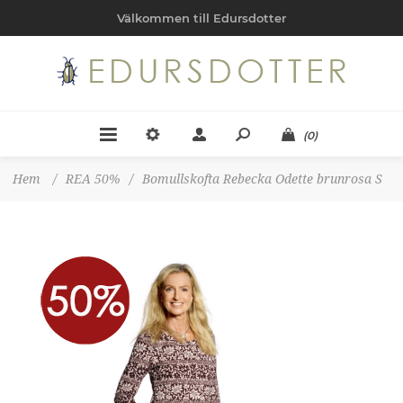
Välkommen till Edursdotter
(0)
Hem
/
REA 50%
/
Bomullskofta Rebecka Odette brunrosa S