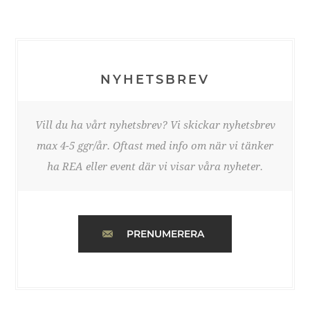
NYHETSBREV
Vill du ha vårt nyhetsbrev? Vi skickar nyhetsbrev
max 4-5 ggr/år. Oftast med info om när vi tänker
ha REA eller event där vi visar våra nyheter.
PRENUMERERA