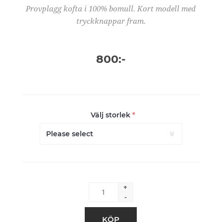
Provplagg kofta i 100% bomull. Kort modell med
tryckknappar fram.
800:-
Välj storlek
*
+
-
KÖP