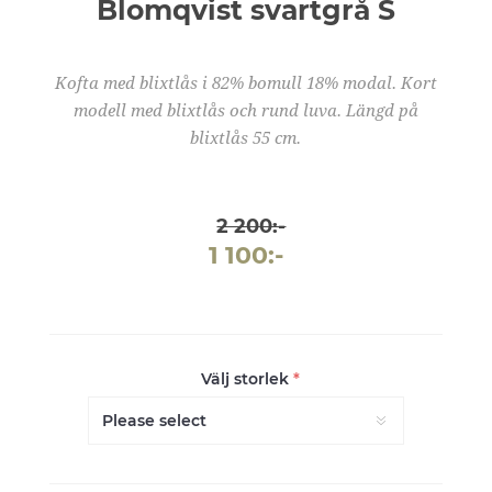
Blomqvist svartgrå S
Kofta med blixtlås i 82% bomull 18% modal. Kort
modell med blixtlås och rund luva. Längd på
blixtlås 55 cm.
2 200:-
1 100:-
Välj storlek
*