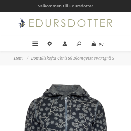
Välkommen till Edursdotter
(0)
Hem
/
Bomullskofta Christel Blomqvist svartgrå S